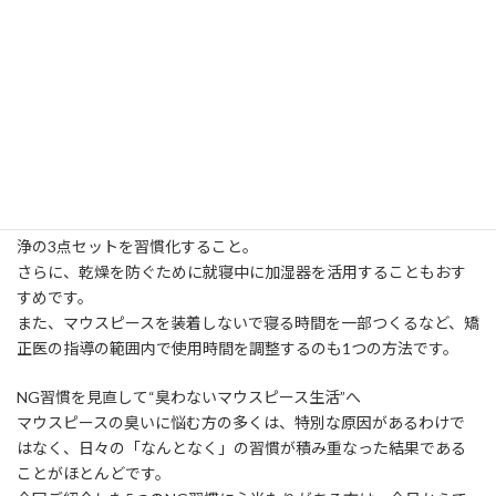
食事や間食の際は、必ずマウスピースを外すこと。そして再装着
前には、口腔内とマウスピースの両方を清潔に保つ習慣を徹底し
ましょう。
5. 就寝前のケアが不十分
夜間は唾液の分泌が減少し、細菌が繁殖しやすくなる時間帯。
このタイミングでケアが甘いと、朝起きたときに強烈な口臭やマ
ウスピースのにおいに悩まされることがあります。
対策としては、就寝前の丁寧な歯磨き・舌磨き・マウスピース洗
浄の3点セットを習慣化すること。
さらに、乾燥を防ぐために就寝中に加湿器を活用することもおす
すめです。
また、マウスピースを装着しないで寝る時間を一部つくるなど、矯
正医の指導の範囲内で使用時間を調整するのも1つの方法です。
NG習慣を見直して“臭わないマウスピース生活”へ
マウスピースの臭いに悩む方の多くは、特別な原因があるわけで
はなく、日々の「なんとなく」の習慣が積み重なった結果である
ことがほとんどです。