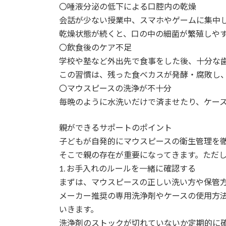
〇唾液分泌の低下による口腔内の乾燥
会話が少ない授業中、スマホやゲームに集中
乾燥状態が続くと、口の中の細菌が繁殖しや
〇飲食後のケア不足
学校や塾など外出先で食事をした後、十分な
この習慣は、残った食べカスが発酵・腐敗し
〇マウスピースの洗浄が不十分
毎晩のように水洗いだけで済ませたり、ケー
親ができるサポートのポイント
子どもが自発的にマウスピースの衛生管理を
そこで親の存在が重要になってきます。ただ
1. お手入れのルールを一緒に確認する
まずは、マウスピースの正しい洗い方や保管
メーカー推奨の専用洗浄剤やケースの使用方
いきます。
洗浄剤のストックが切れていないか定期的に