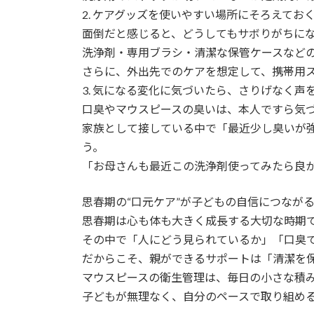
2. ケアグッズを使いやすい場所にそろえてお
面倒だと感じると、どうしてもサボりがちに
洗浄剤・専用ブラシ・清潔な保管ケースなど
さらに、外出先でのケアを想定して、携帯用
3. 気になる変化に気づいたら、さりげなく声
口臭やマウスピースの臭いは、本人ですら気
家族として接している中で「最近少し臭いが
う。
「お母さんも最近この洗浄剤使ってみたら良
思春期の“口元ケア”が子どもの自信につなが
思春期は心も体も大きく成長する大切な時期
その中で「人にどう見られているか」「口臭
だからこそ、親ができるサポートは「清潔を
マウスピースの衛生管理は、毎日の小さな積
子どもが無理なく、自分のペースで取り組め