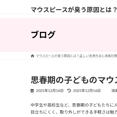
コ
ナ
マウスピースが臭う原因とは
ン
ビ
テ
ゲ
ン
ー
ツ
シ
ブログ
へ
ョ
ス
ン
キ
に
ッ
移
マウスピースが臭う原因とは？正しい洗浄方法と消臭対策
プ
動
思春期の子どものマウ
最
2025年12月16日
2025年12月16日
消
終
更
中学生や高校生など、思春期の子どもたちに
新
日
目立ちにくく、取り外しができる手軽さは魅
時